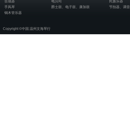
合成器
电贝司
民族乐器
手风琴
爵士鼓、电子鼓、康加鼓
节拍器、调音
铜木管乐器
Copyright ©中国.温州文海琴行