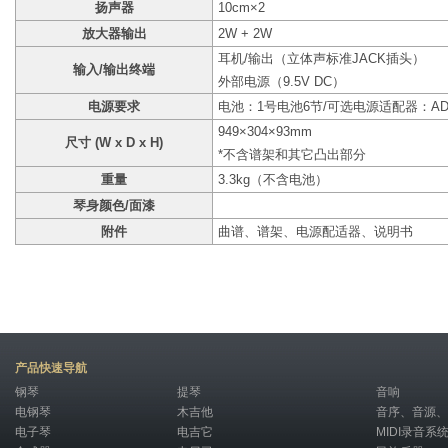
扬声器
10cm×2
放大器输出
2W + 2W
耳机/输出（立体声标准JACK插头）
输入/输出终端
外部电源（9.5V DC）
电源要求
电池：1号电池6节/可选电源适配器：AD-
949×304×93mm
尺寸 (W x D x H)
*不含谱架和其它凸出部分
重量
3.3kg（不含电池）
琴身颜色/面漆
附件
曲谱、谱架、电源配适器、说明书
产品快速导航
钢琴
提琴
音响
电钢琴
木吉他
音序、音源、
电子琴
电吉它
MIDI录音系