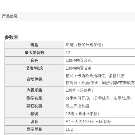
产品信息
参数表
键盘
61键（钢琴外观琴键）
最大复音数
12
音色
100种内置音色
节奏/模式
100种内置节奏
模式：卡西欧单指和弦、多指和弦
自动伴奏
控制器：开始/停止、同步启动/节奏填充
内置乐曲
100首（乐曲库）
教学功能
分手练习开/关（分手练习：右手/左手）
其它功能
乐曲库控制器
移调
12档（-6到+5半音）
调音
A4＝大约440 Hz ± 50音分
显示屏幕
LCD