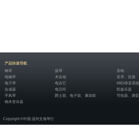
产品快速导航
钢琴
提琴
音响
电钢琴
木吉他
音序、音源、
电子琴
电吉它
MIDI录音系
合成器
电贝司
民族乐器
手风琴
爵士鼓、电子鼓、康加鼓
节拍器、调音
铜木管乐器
Copyright ©中国.温州文海琴行